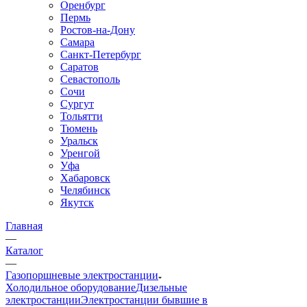
Оренбург
Пермь
Ростов-на-Дону
Самара
Санкт-Петербург
Саратов
Севастополь
Сочи
Сургут
Тольятти
Тюмень
Уральск
Уренгой
Уфа
Хабаровск
Челябинск
Якутск
Главная
—
Каталог
—
Газопоршневые электростанции
Холодильное оборудование
Дизельные
электростанции
Электростанции бывшие в