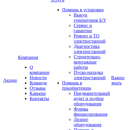
Помощь в установке
Выкуп
генераторов Б/У
Сервис и
гарантии
Ремонт и ТО
электростанций
Диагностика
электростанций
Строительно-
Компания
монтажные
О
работы
компании
Пуско-наладка
Новости
электростанций
Важно
Акции
Команда
Помощь в
знать
Отзывы
приобретении
Карьера
Предварительный
Контакты
аудит и подбор
оборудования
Формы
финансирования
Лизинг
оборудования
Помощь в