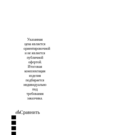
Указанная
цена является
ориентировочной
и не является
публичной
офертой.
Итоговая
комплектация
изделия
подбирается
индивидуально
под
требования
заказчика.
Сравнить