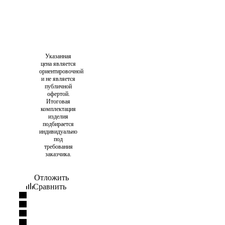
Указанная
цена является
ориентировочной
и не является
публичной
офертой.
Итоговая
комплектация
изделия
подбирается
индивидуально
под
требования
заказчика.
Отложить
Сравнить