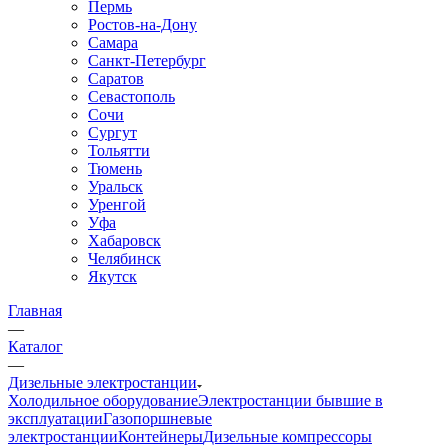
Пермь
Ростов-на-Дону
Самара
Санкт-Петербург
Саратов
Севастополь
Сочи
Сургут
Тольятти
Тюмень
Уральск
Уренгой
Уфа
Хабаровск
Челябинск
Якутск
Главная
—
Каталог
—
Дизельные электростанции
Холодильное оборудование
Электростанции бывшие в
эксплуатации
Газопоршневые
электростанции
Контейнеры
Дизельные компрессоры