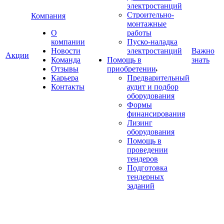
электростанций
Строительно-
Компания
монтажные
О
работы
компании
Пуско-наладка
Новости
электростанций
Важно
Акции
Команда
Помощь в
знать
Отзывы
приобретении
Карьера
Предварительный
Контакты
аудит и подбор
оборудования
Формы
финансирования
Лизинг
оборудования
Помощь в
проведении
тендеров
Подготовка
тендерных
заданий