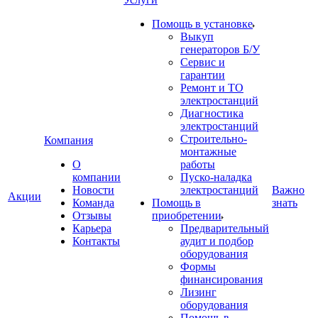
Помощь в установке
Выкуп
генераторов Б/У
Сервис и
гарантии
Ремонт и ТО
электростанций
Диагностика
электростанций
Строительно-
Компания
монтажные
О
работы
компании
Пуско-наладка
Новости
электростанций
Важно
Акции
Команда
Помощь в
знать
Отзывы
приобретении
Карьера
Предварительный
Контакты
аудит и подбор
оборудования
Формы
финансирования
Лизинг
оборудования
Помощь в