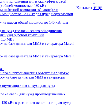
сти и исполнения для нужд нефтегазовой
+
») общей мощностью 480 кВт
Контакты
ЕЩЕ
ды нефтяной компании «Славнефть»
р» мощностью 120 кВт для нужд нефтегазовой
р» на шасси общей мощностью 140 кВт для
для нужд геологического объединения
для нужд буровой компании
 1,5 МВт
 на базе двигателя ММЗ и генератора Marelli
 на базе двигателя ММЗ и генератора Marelli
ка»
ного энергоснабжения объекта на Чукотке
с» на базе двигателя ММЗ и генератора
 в шумозащитном кожухе для нужд
ере «Север» для нужд производственных
 150 кВт в различном исполнении для нужд