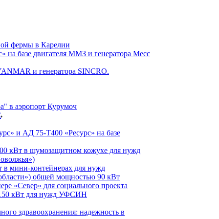
ной фермы в Карелии
» на базе двигателя ММЗ и генератора Mecc
я YANMAR и генератора SINCRO.
" в аэропорт Курумоч
С
рс» и АД 75-Т400 «Ресурс» на базе
100 кВт в шумозащитном кожухе для нужд
Поволжья»)
т в мини-контейнерах для нужд
области») общей мощностью 90 кВт
ере «Север» для социального проекта
 150 кВт для нужд УФСИН
ного здравоохранения: надежность в