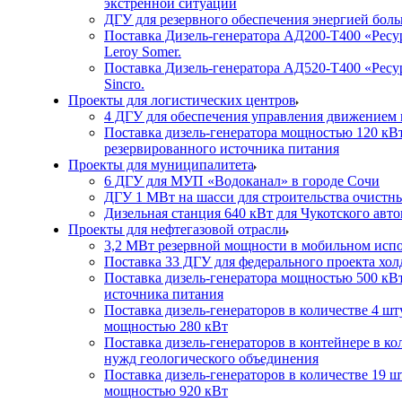
экстренной ситуации
ДГУ для резервного обеспечения энергией бол
Поставка Дизель-генератора АД200-Т400 «Ресур
Leroy Somer.
Поставка Дизель-генератора АД520-Т400 «Ресурс
Sincro.
Проекты для логистических центров
4 ДГУ для обеспечения управления движением 
Поставка дизель-генератора мощностью 120 кВ
резервированного источника питания
Проекты для муниципалитета
6 ДГУ для МУП «Водоканал» в городе Сочи
ДГУ 1 МВт на шасси для строительства очистн
Дизельная станция 640 кВт для Чукотского авт
Проекты для нефтегазовой отрасли
3,2 МВт резервной мощности в мобильном исп
Поставка 33 ДГУ для федерального проекта хо
Поставка дизель-генератора мощностью 500 кВт
источника питания
Поставка дизель-генераторов в количестве 4 ш
мощностью 280 кВт
Поставка дизель-генераторов в контейнере в ко
нужд геологического объединения
Поставка дизель-генераторов в количестве 19 
мощностью 920 кВт