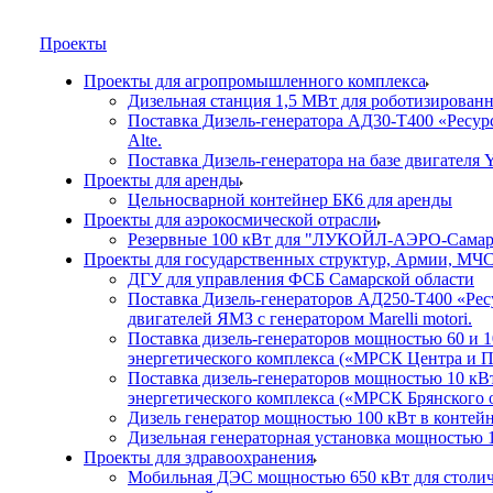
Проекты
Проекты для агропромышленного комплекса
Дизельная станция 1,5 МВт для роботизирован
Поставка Дизель-генератора АД30-Т400 «Ресурс
Alte.
Поставка Дизель-генератора на базе двигател
Проекты для аренды
Цельносварной контейнер БК6 для аренды
Проекты для аэрокосмической отрасли
Резервные 100 кВт для "ЛУКОЙЛ-АЭРО-Самара
Проекты для государственных структур, Армии, МЧ
ДГУ для управления ФСБ Самарской области
Поставка Дизель-генераторов АД250-Т400 «Ресу
двигателей ЯМЗ с генератором Marelli motori.
Поставка дизель-генераторов мощностью 60 и 
энергетического комплекса («МРСК Центра и 
Поставка дизель-генераторов мощностью 10 кВ
энергетического комплекса («МРСК Брянского 
Дизель генератор мощностью 100 кВт в контейн
Дизельная генераторная установка мощностью
Проекты для здравоохранения
Мобильная ДЭС мощностью 650 кВт для столич