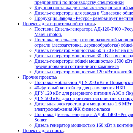
предприятий по производству спецтехники
Крупная поставка дизельных электростанций м
Дизель-генераторы для завода в Чапаевске об
Продукция Завода «Ресурс» резервирует нефтян
Проекты для строительной отрасли
Поставка Дизель-генератора АД-120-Т400 «Ресу
Marelli motori.
Поставка дизель-генераторов различной мощно
отрасли (лесозаготовка, деревообработка) общ
Дизель-генератор мощностью 60 и 70 кВт на ша
Дизель-генератор мощностью 30 кВт в всепогод
Дизель-генераторы общей мощностью 1500 кВт
резервирования гостиничного комплекса
Дизель-генератор мощностью 120 кВт в контейн
Прочие проекты
Поставка мобильной ДГУ 250 кВт в Приморски
40-футовый контейнер для размещения ИБП
ДГУ 120 кВт для резервного питания АЗС в Як
ДГУ 500 кВт для строительства очистных соор
Дизельная электростанция мощностью 1.6 МВт 
электроснабжения ЖК бизнес-класса
Поставка Дизель-генератора АД50-Т400 «Ресурс»
Somer.
Дизель генератор мощностью 160 кВт в конте
Проекты для спорта