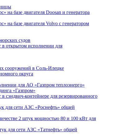
ьницы
с» на базе двигателя Doosan и генератора
» на базе двигателя Volvo с генератором
морских судов
т в открытом исполнении для
ых сооружений в Соль-Илецке
ономного округа
олнении для АО «Газпром теплоэнерго»
лдинга «Газпром»
 в сэндвич-контейнере для резервированного
тук для сети АЗС «Роснефть» общей
личестве 2 штук мощностью 80 и 100 кВт для
штук для сети АЗС «Татнефть» общей