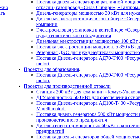
Поставка дизель-генераторов различной мощно
жно
отрасли (газопровод «Сила Сибири», «Газпром
ать
Дизель-генераторы мощностью 30 кВт для нуж
Дизельная электростанция в контейнере «Севе
компании
Электросиловая установка в контейнере «Севе
нужд геологического объединения
Дизельная электростанция мощностью 100 кВт 
Поставка электростанции мощностью 850 кВт 
Резервная ДЭС для нужд нефтебазы мощностью
Поставка Дизель-генератора АД70-Т400 «Ресурс»
motori.
Проекты для образования
Поставка Дизель-генератора АД50-Т400 «Ресурс»
motori.
Проекты для производственной отрасли
Станция 200 кВт для компании «Комус-Упаков
ДГУ мощностью 500 кВт для обеспечения основ
Поставка Дизель-генератора АД100-Т400 «Ресур
Marelli motori.
Поставка дизель-генератора 500 кВт мощности
производственного предприятия
Дизель-генератор мощностью 60 кВт в контейн
предприятий
Поставка дизель-генераторов общей мощностью